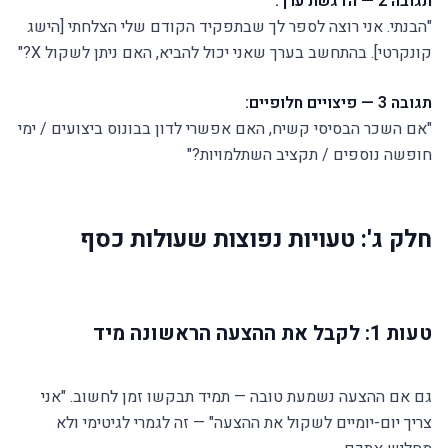
תגובה 2 — הדגשת ערך:
"הבנתי. אני רוצה לספר לך שבתפקיד הקודם שלי הצלחתי [הישג
קונקרטי]. בהתחשב בערך שאני יכול להביא, האם ניתן לשקול X?"
תגובה 3 — פיצויים חלופיים:
"אם השכר הבסיסי קשיח, האם אפשרי לדון בבונוס ביצועים / ימי
חופשה נוספים / תקציב השתלמויות?"
חלק ג': טעויות נפוצות שעולות כסף
טעות 1: לקבל את ההצעה הראשונה מיד
גם אם ההצעה נשמעת טובה — תמיד תבקשו זמן לחשוב. "אני
צריך יום-יומיים לשקול את ההצעה" — זה לגמרי לגיטימי ולא