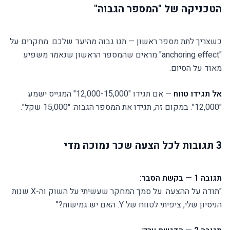
הטכניקה של "המספר הגבוה"
כשצריך לתת מספר ראשון — תנו גבוה מהיעד שלכם. מחקרים על
"anchoring effect" מראים שהמספר הראשון שנאמר משפיע
מאוד על הסיום.
אל תגידו טווח
— אם תגידו "12,000-15,000" המגייס ישמע
"12,000". במקום זה, תגידו את המספר הגבוה: "15,000 שקל".
3 תגובות לכל הצעה שכר נמוכה מדי
תגובה 1 — בקשת הסבר:
"תודה על ההצעה. על סמך המחקר שעשיתי על השוק וה-X שנות
הניסיון שלי, ציפיתי לטווח של Y. האם יש גמישות?"