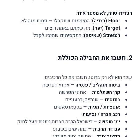
הגדירו טווח, לא מספר אחד:
Floor (רצפה):
המינימום שתקבלו — פחות מזה לא
Target (יעד):
מה שאתם באמת רוצים
Stretch (שאיפה):
המקסימום שתנסו לקבל
2. חשבו את החבילה הכוללת
שכר הוא לא רק ברוטו. חשבו את כל הרכיבים:
ביטוח מנהלים / פנסיה
— אחוזי הפרשה
קרן השתלמות
— אחוזי הפרשה
בונוסים
— שנתיים, רבעוניים
אופציות / מניות
— בסטארטאפים
רכב חברה / נסיעות
ימי חופשה
— בישראל הרבה חברות נותנות מעל לחוק
עבודה מהבית
— כמה ימים בשבוע
תקציב ציוד
— מחשב, ציוד משרדי